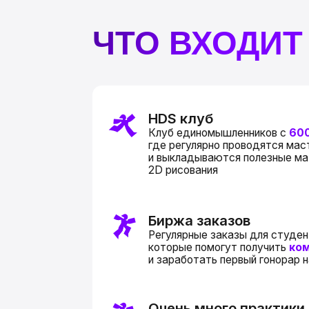
HDS клуб
Клуб единомышленников с
6000+ уч
где регулярно проводятся мастер-кл
и выкладываются полезные материал
2D рисования
Биржа заказов
Регулярные заказы для студентов и в
которые помогут получить
коммерче
и заработать первый гонорар на твор
Очень много практики
Свыше
120 практических заданий
,
вам отработать все важные и необхо
работы в творческой индустрии