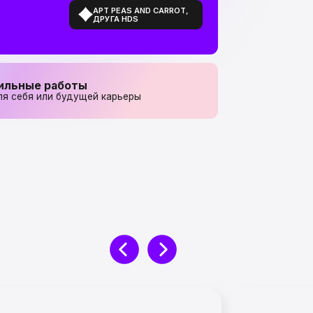
ты
дущей карьеры