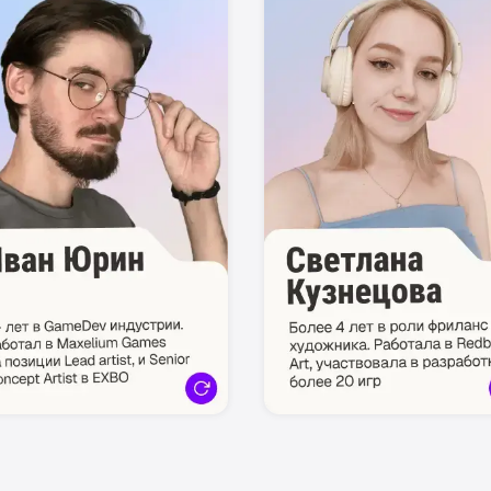
сте с
TELEGRAM
МЫ ЖДЕМ ВАС
соединятесь к сообществу единомышленников