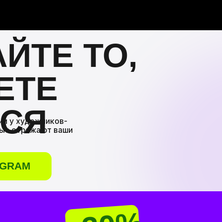
ТЕ ТО,
ТЕ
Я
удожников-
ражают ваши
M
-30%