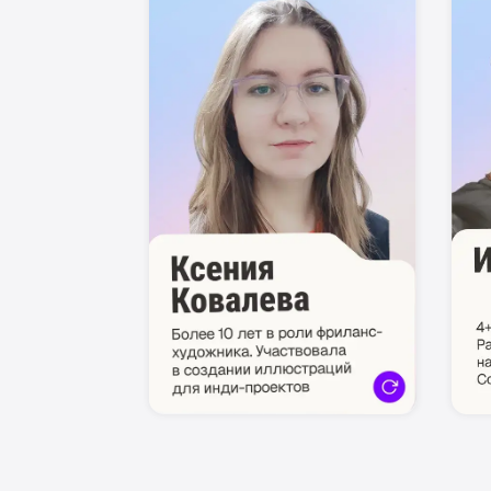
Начните свой путь вме
нами
При