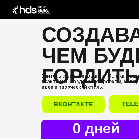
СОЗДАВАЙ
ЧЕМ БУДЕ
ГОРДИТЬС
Учитесь digital-рисованию, 3D и анимации у х
практиков. Создавайте проекты, которые от
идеи и творческий стиль.
TELEGRA
ВКОНТАКТЕ
0 дней
19:43:26