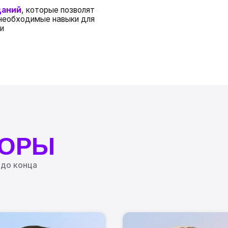
РЫ
нца