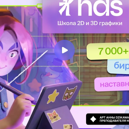
НАЧНИТЕ
РИСОВАТЬ
СЕГОДНЯ
Напишите нам, мы поможем вам
сделать
первый шаг навстречу мечте!
TELEGRAM
ВКОНТАКТЕ