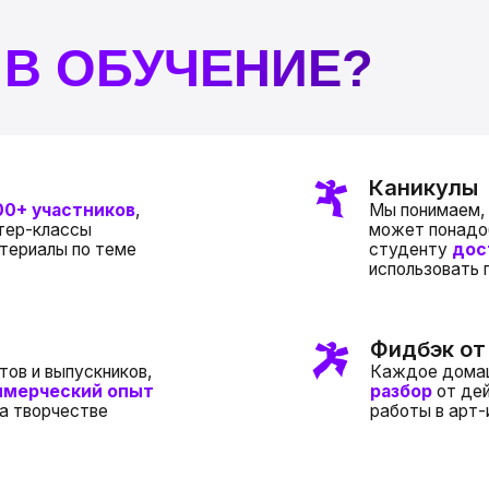
Каникулы
астников
,
Мы понимаем, что во время 
ассы
может понадобиться отдых
ы по теме
студенту
доступно 2 мес
использовать по частям или
Фидбэк от професси
ыпускников,
Каждое домашнее задание
ский опыт
разбор
от действующего 2
честве
работы в арт-индустрии
 которые позволят
димые навыки для