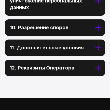
уничтожение персональных
данных
Работа Анны Dzikawa,
преподавателя HDS
10. Разрешение споров
Подпишитесь на наши группы:
11. Дополнительные условия
+7 901 468-10-87
Телефон
12. Реквизиты Оператора
Адрес
129 626, г. Москва, проспект Мира,
д. 102, стр. 31, помещение 5Н/3
Overpaint@yandex.ru