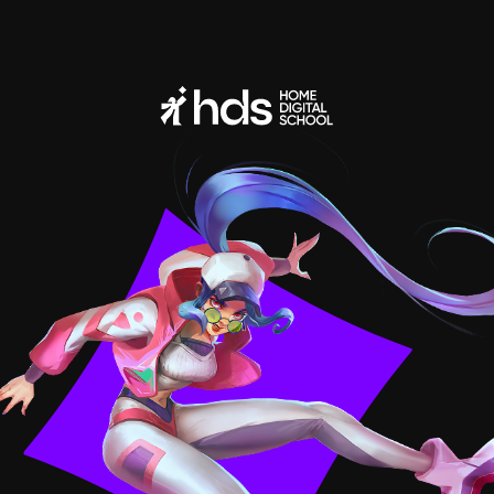
Адрес электронной почты
для любых обращений, а также
для заявлений о нарушении
авторских и (или) смежных прав
Сведения об организации
Политика конфиденциальности
Обработка файлов cookie
Договор оферты
Пользовательское соглашение
Общество с ограниченной ответственностью «ХОУМ ДИДЖИТАЛ СКУЛ»
ОГРН: 1247 700 708 496
Персональные данные физических лиц, включая фото- и видеоизображения,
используются на нашем сайте с согласия владельцев этих данных.
Для третьих лиц установлен запрет на любое использование персональных
данных, размещенных на нашем сайте.
Лицензия на осуществление образовательной деятельности
№ ЛО35−1298−77/1609 849,
выдана Министерством образования и науки города Москвы,
дата предоставления 10.12.2024