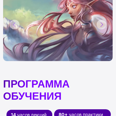
Курс прошли уже
3000+
художников!
ВКОНТАКТЕ
TELEGRAM
Получите сертификат
после завершения
обучения
После завершения всего трека