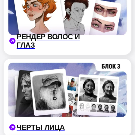
Напишите нам, чтобы:
Обсудить ваши текущие цели и навыки
Понять насколько подходит вам этот
курс
Подобрать подходящий формат обучения
Разобрать все вопросы
И забронировать скидку
-30%
ВКОНТАКТЕ
TELEGRAM