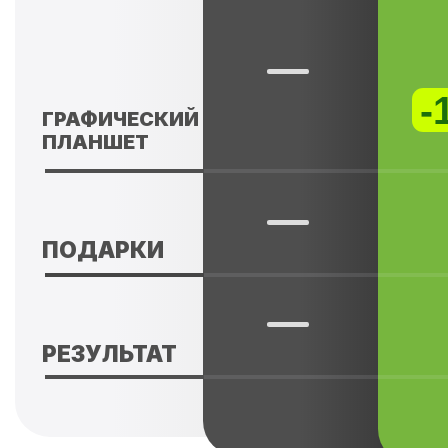
Overpaint@yandex.ru
Адрес электронной почты
для любых обращений, а также
для заявлений о нарушении
авторских и (или) смежных прав
hr@hd-school.ru
Для откликов на вакансии
collab@hd-school.ru
Для сотрудничества
+7 901 468-10-87
Телефон
Адрес
129 626, г. Москва, проспект Мира,
д. 102, стр. 31, помещение 5Н/3
Сведения об организации
Политика конфиденциальности
Обработка файлов cookie