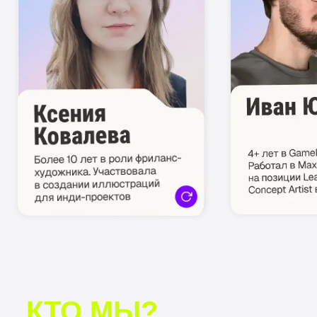
результатов вы сможете
достичь
Напишите нам, мы поможем
вам сделать
первый шаг
навстречу мечте!
Сохранить скидку
или задать вопрос