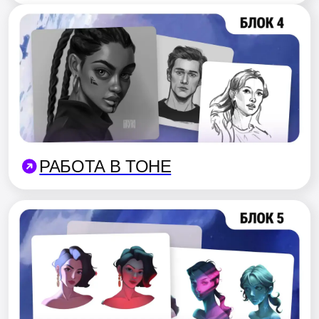
ЧТО
ВХОДИТ В
ОБУЧЕНИЕ?
HDS клуб
Клуб единомышленников с
6000+
участников
, где регулярно
проводятся мастер-классы
и выкладываются полезные
материалы по теме 2D рисования
Биржа заказов
Регулярные заказы для студентов
и выпускников, которые помогут
получить
коммерческий опыт