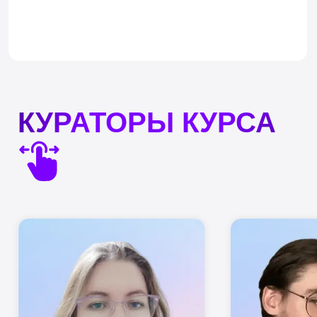
Начните рисовать
портреты
0 ДНЕЙ
20:25:09
Набор ограничен, чтобы мы могли
уделить внимание каждому студенту
Сомневаетесь? Это
нормально. Поможем понять,
подойдет ли вам курс и каких