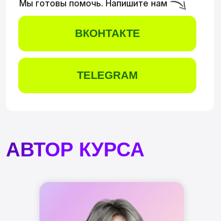
ПРОГРАММА
ОБУЧЕНИЯ
80+
часов практики
14
часов лекций
3
подхода к стилизации