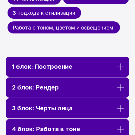
обучения вы получите сертификат
установленного образца.
Мы обучаем по государственной
лицензии № Л035−1 298−77/1 609
849
1 блок: Построение
2 блок: Рендер
3 блок: Черты лица
4 блок: Работа в тоне