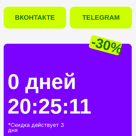
-30%
0 дней
20:25:09
*Скидка действует 3
дня
АРТ КСЕНИИ КОВАЛЕВОЙ,
КУРАТОРА HDS
90+ часов практики
Построение, свет, цвет и возраст