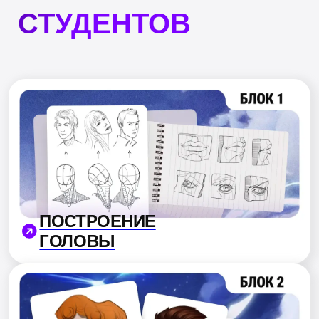
6 ключевых
навыков:
АРТ ЕВГЕНИИ КИМ,
СТУДЕНТКИ HDS
Рисовать голову в любом ракурсе
РАБОТА СО СВЕТОМ
Рендерить кожу, глаза и волосы
Передавать возраст, пол и этничность
Стилизовать под любые задачи
Работать со светом и объёмом
Анализировать референсы осознанно