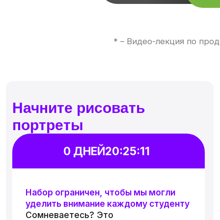
Договор оферты
Пользовательское соглашение
Общество с ограниченной ответственностью «ХОУМ ДИДЖИТАЛ СКУЛ»
ОГРН: 1247 700 708 496
Персональные данные физических лиц, включая фото- и видеоизображения,
используются на нашем сайте с согласия владельцев этих данных.
Для третьих лиц установлен запрет на любое использование персональных
данных, размещенных на нашем сайте.
Лицензия на осуществление образовательной деятельности
№ ЛО35−1298−77/1609 849,
выдана Министерством образования и науки города Москвы,
дата предоставления 10.12.2024
Все права защищены ©
HDS 2026