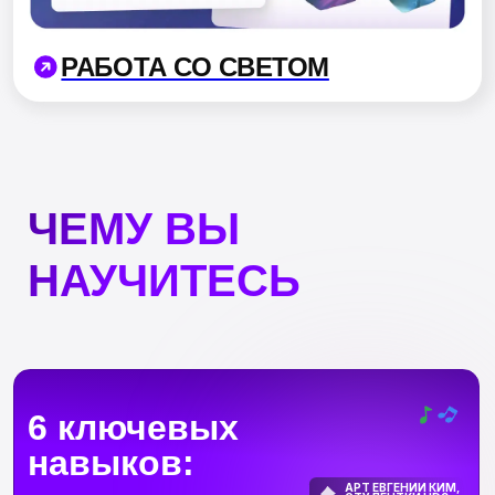
и заработать первый гонорар
на творчестве
Каникулы
Мы понимаем, что во время
обучения студенту может
понадобиться отдых. поэтому
каждому студенту
доступно 2
недели
каникул: их можно
использовать по частям или
целиком
Фидбэк от профессионалов
Каждое домашнее задание ждет
детальный разбор
от действующего 2D-художника
с опытом работы в арт-индустрии
Очень много практики
Свыше
120 практических заданий
,
которые позволят вам отработать
все важные и необходимые навыки