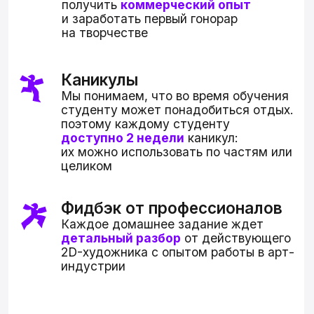
Прокачай свои комиксы
2 ДНЯ
05:38:14
Набор ограничен, чтобы мы могли
уделить внимание каждому студенту
Сомневаетесь? Это
нормально. Поможем понять,
подойдет ли вам курс и каких
результатов вы сможете
достичь
Напишите нам, мы поможем
вам сделать
первый шаг
навстречу мечте!