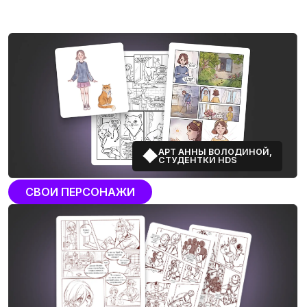
Вот что освоила на
курсе
Превращать любую идею в историю,
которую хочется читать
Создавать атмосферные миры
и героев с характером
Писать динамичный сценарий
и живые диалоги
Показывать чувства и эмоции
одной позой или взглядом
Выстраивать кадры и
управлять
вниманием читателя
Собрать все в единую систему
и оформить проект