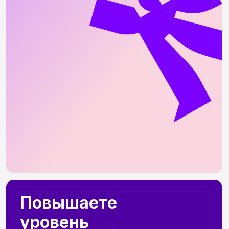
Хочется систематизировать свои знания
и выйти на новый уровень. Получите
разборы своих работ от действующих
экспертов в арт-индустрии
Мечтаете
о работе
Давно рисуете комиксы, но не хватает
уверенности. Соберете крутое портфолио