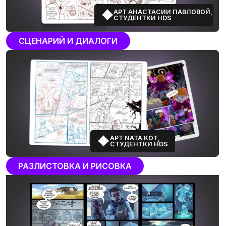
Получите сертификат
после завершения
обучения
После завершения всего трека
обучения вы получите сертификат
установленного образца.
Мы обучаем по государственной
лицензии № Л035−1 298−77/1 609
849