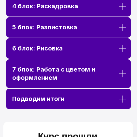
4 блок: Раскадровка
АРТ АНАСТАСИИ ПАВЛОВОЙ,
СТУДЕНТКИ HDS
5 блок: Разлистовка
СЦЕНАРИЙ И ДИАЛОГИ
6 блок: Рисовка
7 блок: Работа с цветом и
АРТ NATA KOT,
оформлением
СТУДЕНТКИ HDS
РАЗЛИСТОВКА И РИСОВКА
Подводим итоги
АРТ КАТЭЛЬ ЛАРРЕЙ,