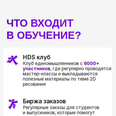
7 лет
обучаем CG
студентов учатся
3 000+
онлайн прямо сейчас
средняя оценка
4,9 из 5
выпускников
образовательная
лицензия