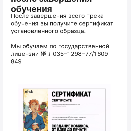
Фидбэк от профессионалов
Каждое домашнее задание ждет
детальный разбор
от действующего
2D-художника с опытом работы в арт-
индустрии
Очень много практики
Свыше
120 практических заданий
,
которые позволят вам отработать все
важные и необходимые навыки для
работы в творческой индустрии