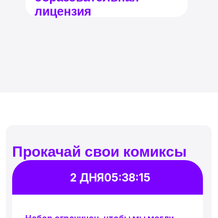
для заявлений о нарушении
авторских и (или) смежных прав
hr@hd-school.ru
Для откликов на вакансии
collab@hd-school.ru
Для сотрудничества
+7 901 468-10-87
Телефон
Адрес
129 626, г. Москва, проспект Мира,
д. 102, стр. 31, помещение 5Н/3
Сведения об организации
Политика конфиденциальности
Обработка файлов cookie
Договор оферты
Пользовательское соглашение