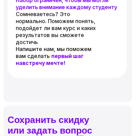
Общество с ограниченной ответственностью «ХОУМ ДИДЖИТАЛ СКУЛ»
ОГРН: 1247 700 708 496
Персональные данные физических лиц, включая фото- и видеоизображения,
используются на нашем сайте с согласия владельцев этих данных.
Для третьих лиц установлен запрет на любое использование персональных
данных, размещенных на нашем сайте.
Лицензия на осуществление образовательной деятельности
№ ЛО35−1298−77/1609 849,
выдана Министерством образования и науки города Москвы,
дата предоставления 10.12.2024
Все права защищены ©
HDS 2026