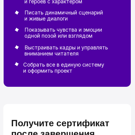
HDS клуб
Клуб единомышленников с
6000+
участников
, где регулярно проводятся
мастер-классы и выкладываются
полезные материалы по теме 2D
рисования
Биржа заказов
Регулярные заказы для студентов
и выпускников, которые помогут
получить
коммерческий опыт
и заработать первый гонорар
на творчестве
Каникулы
Мы понимаем, что во время обучения
студенту может понадобиться отдых.
поэтому каждому студенту
доступно 2 недели
каникул:
их можно использовать по частям или
целиком